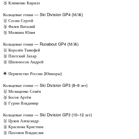
🥉 Клименко Кирилл
Кольцевые гонки — Ski Division GP4 (М/Ж)
🥇 Сосин Сергей
🥈 Фалев Виталий
🥉 Малкина Юлия
Кольцевые гонки — Runabout GP4 (М/Ж)
🥇 Королёв Тимофей
🥈 Плотский Захар
🥉 Шилоносов Андрей
🌟 Первенство России (Юниоры)
Кольцевые гонки — Ski Division GP3 (8–9 лет)
🥇 Мелащенко Семён
🥈 Босов Артём
🥉 Гурин Владимир
Кольцевые гонки — Ski Division GP3 (10–12 лет)
🥇 Цуков Александр
🥈 Краснова Кристина
🥉 Пахомов Владислав