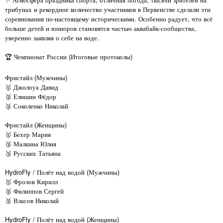
трибунах и рекордное количество участников в Первенстве сделали эти
соревнования по-настоящему историческими. Особенно радует, что всё
больше детей и юниоров становятся частью аквабайк-сообщества,
уверенно заявляя о себе на воде.
🏆 Чемпионат России (Итоговые протоколы)
Фристайл (Мужчины)
🥇 Джолоуа Давид
🥈 Елишин Фёдор
🥉 Соколенко Николай
Фристайл (Женщины)
🥇 Бехер Мария
🥈 Малкина Юлия
🥉 Русских Татьяна
HydroFly / Полёт над водой (Мужчины)
🥇 Фролов Кирилл
🥈 Филиппов Сергей
🥉 Власов Николай
HydroFly / Полёт над водой (Женщины)