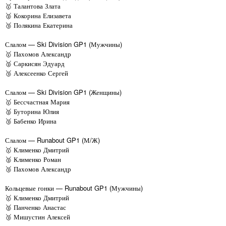
🥇 Талантова Злата
🥈 Кокорина Елизавета
🥉 Полякина Екатерина
Слалом — Ski Division GP1 (Мужчины)
🥇 Пахомов Александр
🥈 Саркисян Эдуард
🥉 Алексеенко Сергей
Слалом — Ski Division GP1 (Женщины)
🥇 Бессчастная Мария
🥈 Буторина Юлия
🥉 Бабенко Ирина
Слалом — Runabout GP1 (М/Ж)
🥇 Клименко Дмитрий
🥈 Клименко Роман
🥉 Пахомов Александр
Кольцевые гонки — Runabout GP1 (Мужчины)
🥇 Клименко Дмитрий
🥈 Панченко Анастас
🥉 Мишустин Алексей