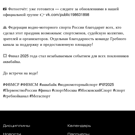
📸 Фотоотчёт: уже готовится — следите за обновлениями в нашей
официальной группе 👉 vk.com/public198631898
🙏 Федерация водно-моторного спорта России благодарит всех, кто
сделал этот праздник возможным: спортсменов, судейскую коллегию,
зрителей и организаторов. Отдельная благодарность команде Гребного
канала за поддержку и предоставленную площадку!
💥 Финал 2025 года стал незабываемым событием для всех поклонников
аквабайка.
До встречи на воде!
#ФВМСР #ФВМСМ #аквабайк #водномоторныйспорт #ЧР2025
#ПервенствоРоссии #финал #спортМосква #МосковскийСпорт #спорт
#гребнойканал #Мегаспорт
Дисциплины
Календарь
Новости
Партнеры