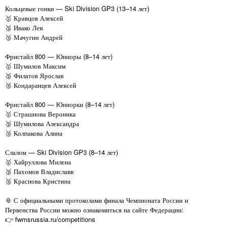
Кольцевые гонки — Ski Division GP3 (13–14 лет)
🥇 Кравцов Алексей
🥈 Ивако Лев
🥉 Мачугин Андрей
Фристайл 800 — Юниоры (8–14 лет)
🥇 Шумилов Максим
🥈 Филатов Ярослав
🥉 Кондаранцев Алексей
Фристайл 800 — Юниорки (8–14 лет)
🥇 Страшнова Вероника
🥈 Шумилова Александра
🥉 Колпакова Алина
Слалом — Ski Division GP3 (8–14 лет)
🥇 Хайруллова Милена
🥈 Пахомов Владиславв
🥉 Краснова Кристина
📎 С официальными протоколами финала Чемпионата России и
Первенства России можно ознакомиться на сайте Федерации:
👉 fwmsrussia.ru/competitions