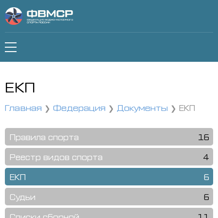
ЕКП
Главная
Федерация
Документы
ЕКП
Правила спорта
16
Реестр видов спорта
4
ЕКП
6
Судьи
6
Списки сборной
11