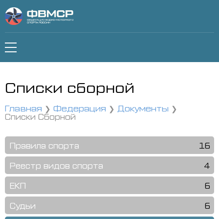
Списки сборной
Главная
Федерация
Документы
Списки Сборной
Правила спорта
16
Реестр видов спорта
4
ЕКП
6
Судьи
6