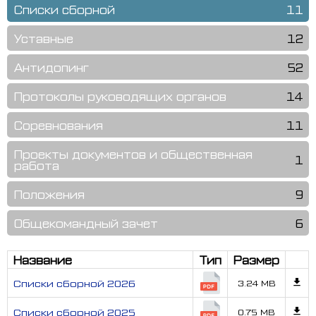
Списки сборной
11
Уставные
12
Антидопинг
52
Протоколы руководящих органов
14
Соревнования
11
Проекты документов и общественная
1
работа
Положения
9
Общекомандный зачет
6
Название
Тип
Размер
Списки сборной 2026
3.24 MB
Списки сборной 2025
0.75 MB