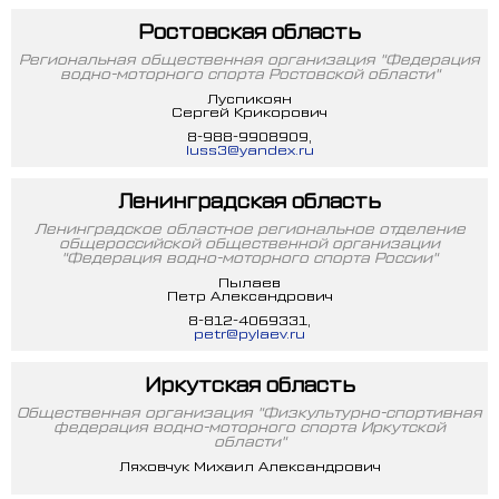
Ростовская область
Региональная общественная организация "Федерация
водно-моторного спорта Ростовской области"
Луспикоян
Сергей Крикорович
8-988-9908909,
luss3@yandex.ru
Ленинградская область
Ленинградское областное региональное отделение
общероссийской общественной организации
"Федерация водно-моторного спорта России"
Пылаев
Петр Александрович
8-812-4069331,
petr@pylaev.ru
Иркутская область
Общественная организация "Физкультурно-спортивная
федерация водно-моторного спорта Иркутской
области"
Ляховчук Михаил Александрович