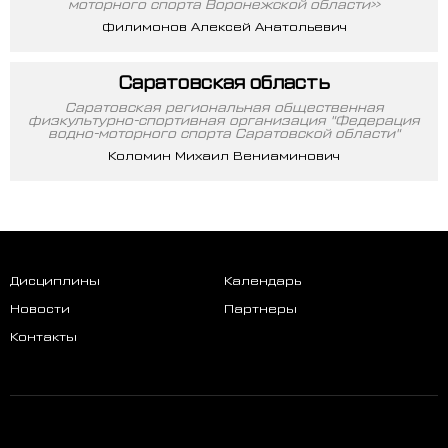
моторного спорта Воронежской области»
Филимонов Алексей Анатольевич
Саратовская область
Саратовская региональная общественная
физкультурно-спортивная организация "Федерация
водно-моторного спорта Саратовской области"
Коломин Михаил Вениаминович
Дисциплины
Календарь
Новости
Партнеры
Контакты