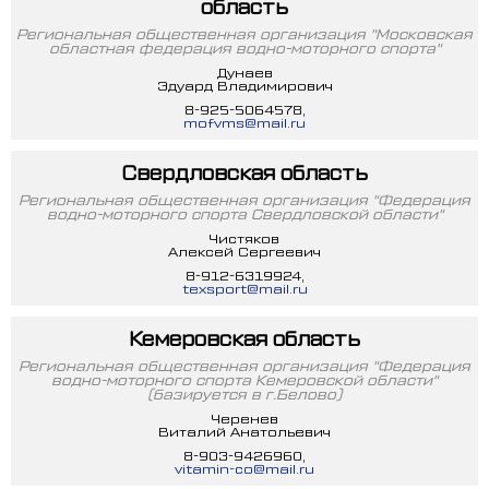
область
Региональная общественная организация "Московская
областная федерация водно-моторного спорта"
Дунаев
Эдуард Владимирович
8-925-5064578,
mofvms@mail.ru
Свердловская область
Региональная общественная организация "Федерация
водно-моторного спорта Свердловской области"
Чистяков
Алексей Сергеевич
8-912-6319924,
texsport@mail.ru
Кемеровская область
Региональная общественная организация "Федерация
водно-моторного спорта Кемеровской области"
(базируется в г.Белово)
Черенев
Виталий Анатольевич
8-903-9426960,
vitamin-co@mail.ru