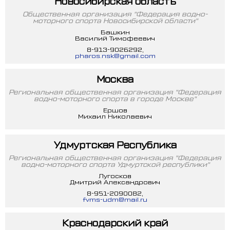
Новосибирская область
Общественная организация "Федерация водно-
моторного спорта Новосибирской области"
Башкин
Василий Тимофеевич
8-913-9026292,
pharos.nsk@gmail.com
Москва
Региональная общественная организация "Федерация
водно-моторного спорта в городе Москве"
Ершов
Михаил Николаевич
Удмуртская Республика
Региональная общественная организация "Федерация
водно-моторного спорта Удмуртской республики"
Лугосков
Дмитрий Александрович
8-951-2090082,
fvms-udm@mail.ru
Краснодарский край