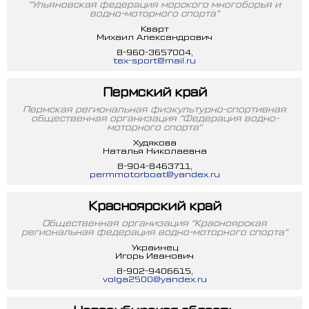
"Ульяновская федерация морского многоборья и
водно-моторного спорта"
Кварт
Михаил Александрович
8-960-3657004,
tex-sport@mail.ru
Пермский край
Пермская региональная физкультурно-спортивная
общественная организация "Федерация водно-
моторного спорта"
Худякова
Наталья Николаевна
8-904-8463711,
permmotorboat@yandex.ru
Красноярский край
Общественная организация "Красноярская
региональная федерация водно-моторного спорта"
Украинец
Игорь Иванович
8-902-9406615,
volga2500@yandex.ru