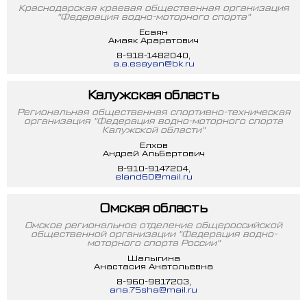
Краснодарская краевая общественная организация
"Федерация водно-моторного спорта"
Есаян
Амаяк Араратович
8-918-1482040,
a.a.esayan@bk.ru
Калужская область
Региональная общественная спортивно-техническая
организация "Федерация водно-моторного спорта
Калужской области"
Елхов
Андрей Альбертович
8-910-9147204,
eland60@mail.ru
Омская область
Омское региональное отделение общероссийской
общественной организации "Федерация водно-
моторного спорта России"
Шалыгина
Анастасия Анатольевна
8-960-9817203,
ana.75sha@mail.ru