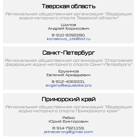
Тверская область
Региональная общественная организация "Федерация
водно-моторного спорта Тверской области"
Шилов
Андрей Борисович
8-910-9392280,
konakovo_ctk@list.ru
Санкт-Петербург
Региональная общественная организация "Спортивная
федерация водно-моторного спорта Санкт-Петербурга"
Ерухимов
Евгений Аркадьевич
8-812-4069331,
evgeny@aquabike.pro
Приморский край
Региональная общественная организация "Федерация
водно-моторного спорта Приморского края"
Рябко
Юрий Викторович
8-914-7921159,
jetracer.org@gmail.com