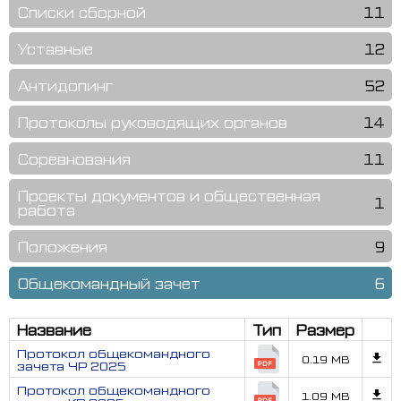
Списки сборной
11
Уставные
12
Антидопинг
52
Протоколы руководящих органов
14
Соревнования
11
Проекты документов и общественная
1
работа
Положения
9
Общекомандный зачет
6
Название
Тип
Размер
Протокол общекомандного
0.19 MB
зачета ЧР 2025
Протокол общекомандного
1.09 MB