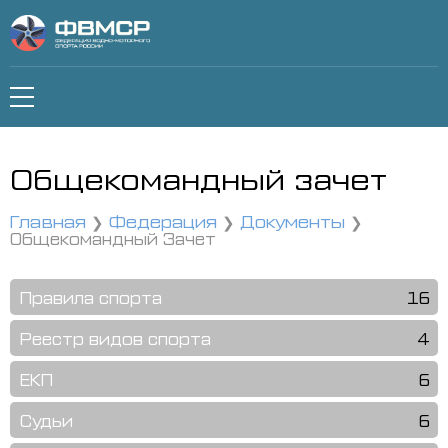
Общекомандный зачет
Главная
Федерация
Документы
Общекомандный Зачет
Правила спорта
16
Реестр видов спорта
4
ЕКП
6
Судьи
6