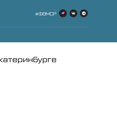
#ФВМСР
катеринбурге