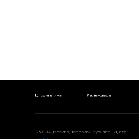
Дисциплины
Календарь
123104, Москва, Тверской бульвар 13, стр.1
info@fwmsrussia.ru