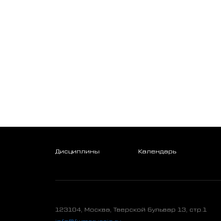
Дисциплины
Календарь
123104, Москва, Тверской бульвар 13, стр.1
info@fwmsrussia.ru