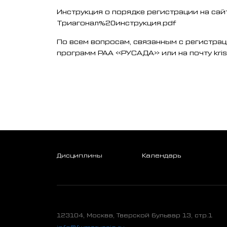
Инструкция о порядке регистрации на сайт
Триагонал%20инструкция.pdf
По всем вопросам, связанным с регистра
программ РАА «РУСАДА» или на почту krist
Дисциплины
Календарь
123104, Москва, Тверской бульвар 13, стр.1
info@fwmsrussia.ru