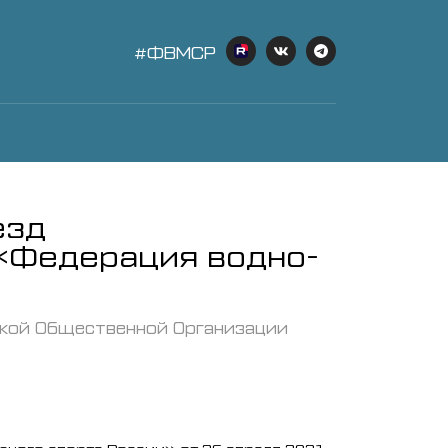
#ФВМСР
езд
«Федерация водно-
ской Общественной Организации
ного спорта России» от 26 апреля 2021