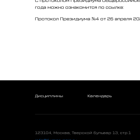
года можно ознакомится по ссылке:
Протокол Президиума №4 от 26 апреля 20
Дисциплины
Календарь
123104, Москва, Тверской бульвар 13, стр.1
info@fwmsrussia.ru