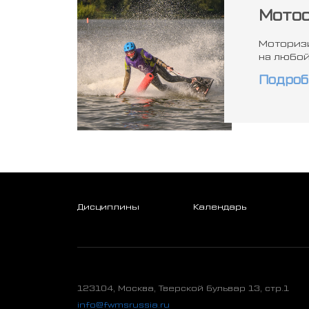
Мото
Моторизи
на любой
Подроб
Дисциплины
Календарь
123104, Москва, Тверской бульвар 13, стр.1
info@fwmsrussia.ru