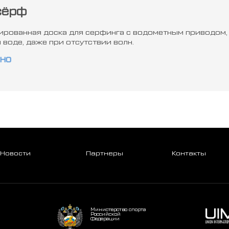
сёрф
рованная доска для серфинга c водометным приводом, 
 воде, даже при отсутствии волн.
но
Новости
Партнеры
Контакты
Министерство спорта
Российской
Федерации