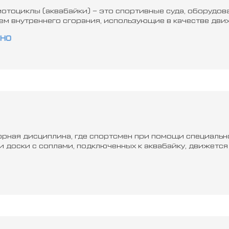
отоциклы (аквабайки) – это спортивные суда, оборудо
ем внутреннего сгорания, использующие в качестве дви
но
рная дисциплина, где спортсмен при помощи специальн
и доски с соплами, подключенных к аквабайку, движется