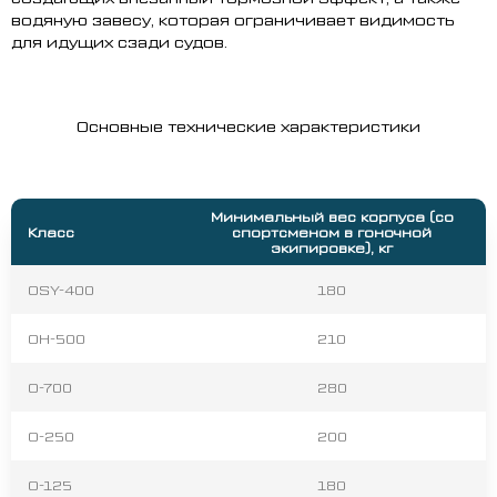
водяную завесу, которая ограничивает видимость
для идущих сзади судов.
Основные технические характеристики
Минимальный вес корпуса (со
Класс
спортсменом в гоночной
экипировке), кг
ОSY-400
180
ОН-500
210
О-700
280
О-250
200
О-125
180